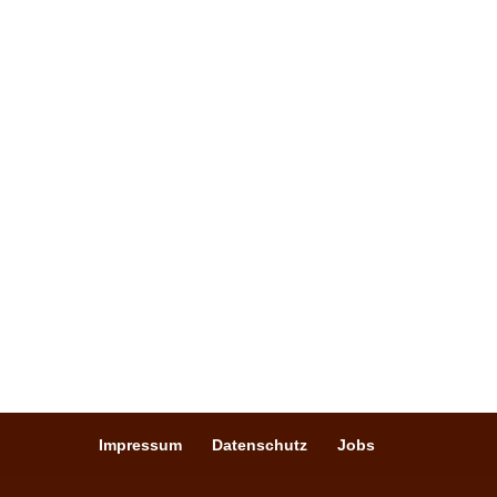
26789 Leer/Bingum
Öffnungszeiten:
Dienstag bis Samstag: ab 17 Uhr
Sonntag: ab 09 Uhr
Montag: geschlossen
Kontakt:
Telefon:
0491 / 99 23 666
E-Mail:
info@texas-riverranch.de
Impressum
Datenschutz
Jobs